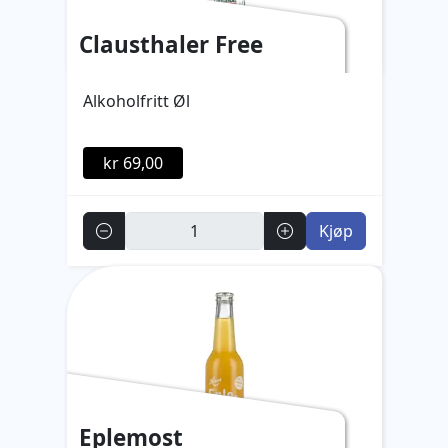
Clausthaler Free
Alkoholfritt Øl
kr 69,00
Antall
Kjøp
Eplemost