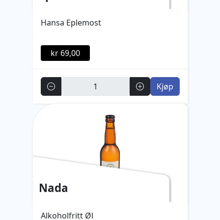
Hansa Eplemost
kr 69,00
Antall
Kjøp
Nada
Alkoholfritt Øl