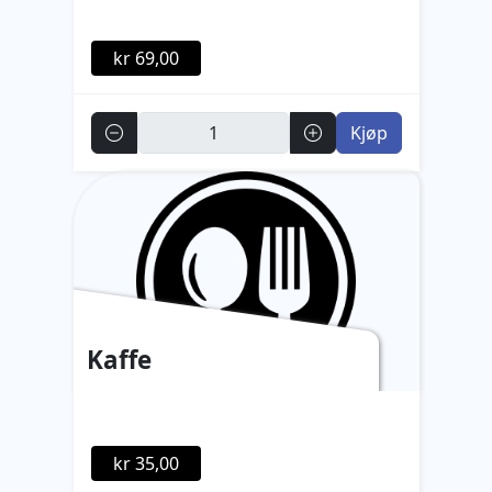
kr 69,00
Antall
Kjøp
Kaffe
kr 35,00