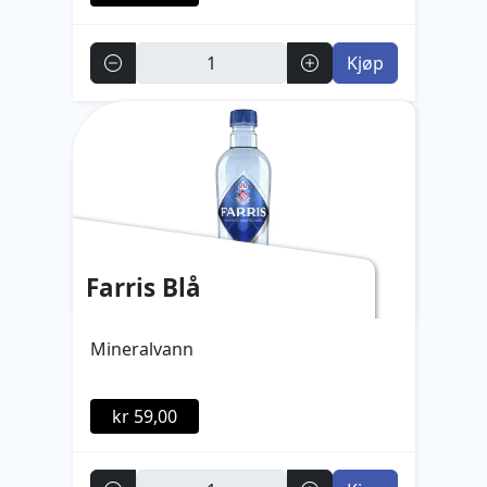
Antall
Kjøp
Farris Blå
Mineralvann
kr 59,00
Antall