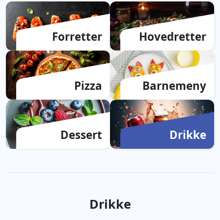
Logg Inn
Bli Kunde
Forretter
Hovedretter
Pizza
Barnemeny
Dessert
Drikke
Drikke