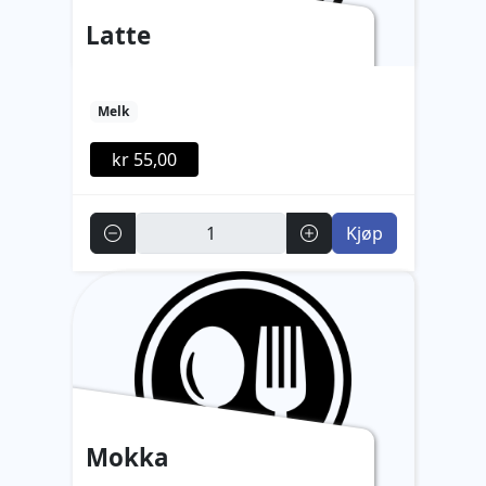
Latte
Melk
kr 55,00
Antall
Kjøp
Mokka