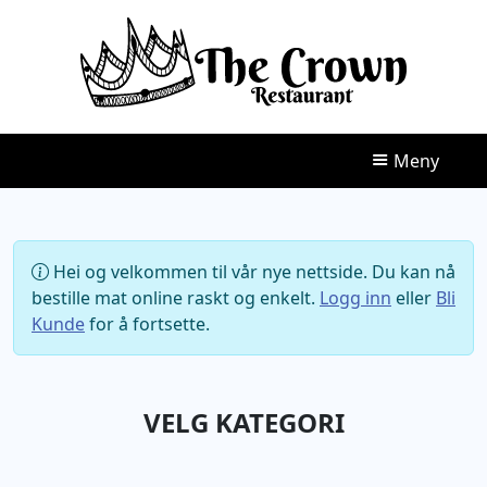
Meny
Hjem
Take Away
Hei og velkommen til vår nye nettside. Du kan nå
bestille mat online raskt og enkelt.
Logg inn
eller
Bli
Booke Bord
Kunde
for å fortsette.
Kontakt
VELG KATEGORI
Handlevogn