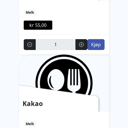
Melk
kr 55,00
Antall
Kjøp
Kakao
Melk