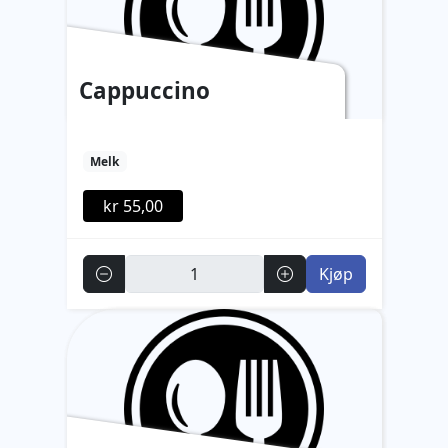
Cappuccino
Melk
kr 55,00
Antall
Kjøp