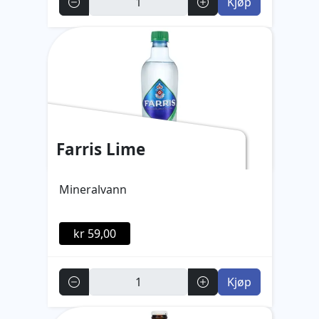
Kjøp
Farris Lime
Mineralvann
kr 59,00
Antall
Kjøp