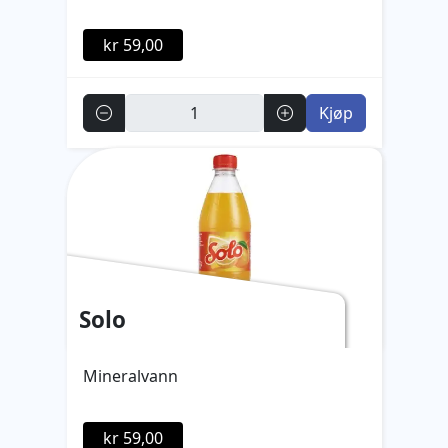
kr 59,00
Antall
Kjøp
Solo
Mineralvann
kr 59,00